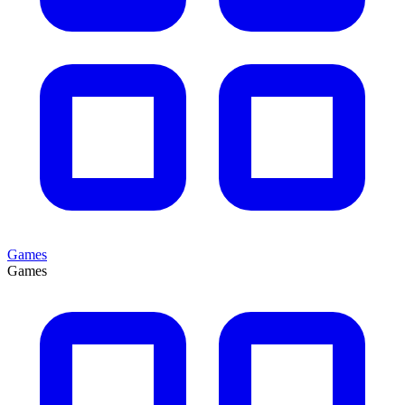
Games
Games