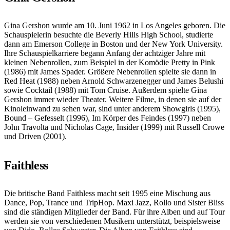
Gina Gershon wurde am 10. Juni 1962 in Los Angeles geboren. Die
Schauspielerin besuchte die Beverly Hills High School, studierte
dann am Emerson College in Boston und der New York University.
Ihre Schauspielkarriere begann Anfang der achtziger Jahre mit
kleinen Nebenrollen, zum Beispiel in der Komödie Pretty in Pink
(1986) mit James Spader. Größere Nebenrollen spielte sie dann in
Red Heat (1988) neben Arnold Schwarzenegger und James Belushi
sowie Cocktail (1988) mit Tom Cruise. Außerdem spielte Gina
Gershon immer wieder Theater. Weitere Filme, in denen sie auf der
Kinoleinwand zu sehen war, sind unter anderem Showgirls (1995),
Bound – Gefesselt (1996), Im Körper des Feindes (1997) neben
John Travolta und Nicholas Cage, Insider (1999) mit Russell Crowe
und Driven (2001).
Faithless
Die britische Band Faithless macht seit 1995 eine Mischung aus
Dance, Pop, Trance und TripHop. Maxi Jazz, Rollo und Sister Bliss
sind die ständigen Mitglieder der Band. Für ihre Alben und auf Tour
werden sie von verschiedenen Musikern unterstützt, beispielsweise