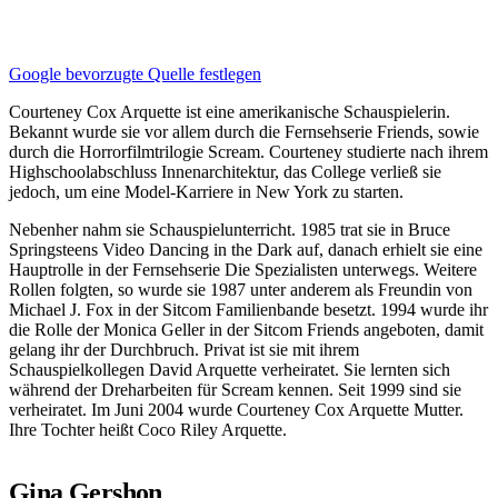
Google bevorzugte Quelle festlegen
Courteney Cox Arquette ist eine amerikanische Schauspielerin.
Bekannt wurde sie vor allem durch die Fernsehserie Friends, sowie
durch die Horrorfilmtrilogie Scream. Courteney studierte nach ihrem
Highschoolabschluss Innenarchitektur, das College verließ sie
jedoch, um eine Model-Karriere in New York zu starten.
Nebenher nahm sie Schauspielunterricht. 1985 trat sie in Bruce
Springsteens Video Dancing in the Dark auf, danach erhielt sie eine
Hauptrolle in der Fernsehserie Die Spezialisten unterwegs. Weitere
Rollen folgten, so wurde sie 1987 unter anderem als Freundin von
Michael J. Fox in der Sitcom Familienbande besetzt. 1994 wurde ihr
die Rolle der Monica Geller in der Sitcom Friends angeboten, damit
gelang ihr der Durchbruch. Privat ist sie mit ihrem
Schauspielkollegen David Arquette verheiratet. Sie lernten sich
während der Dreharbeiten für Scream kennen. Seit 1999 sind sie
verheiratet. Im Juni 2004 wurde Courteney Cox Arquette Mutter.
Ihre Tochter heißt Coco Riley Arquette.
Gina Gershon