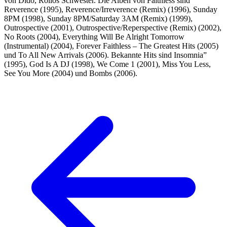
von Dido, Rollos Schwester. Die Alben von Faithless sind
Reverence (1995), Reverence/Irreverence (Remix) (1996), Sunday
8PM (1998), Sunday 8PM/Saturday 3AM (Remix) (1999),
Outrospective (2001), Outrospective/Reperspective (Remix) (2002),
No Roots (2004), Everything Will Be Alright Tomorrow
(Instrumental) (2004), Forever Faithless – The Greatest Hits (2005)
und To All New Arrivals (2006). Bekannte Hits sind Insomnia”
(1995), God Is A DJ (1998), We Come 1 (2001), Miss You Less,
See You More (2004) und Bombs (2006).