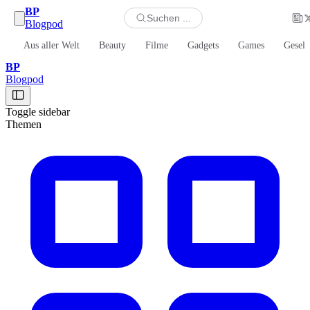
BP
Suchen ...
Blogpod
Aus aller Welt
Beauty
Filme
Gadgets
Games
Gesell
BP
Blogpod
Toggle sidebar
Themen