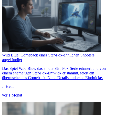
Wild Blue: Comeback eines Star-Fox-ähnlichen Shooters
angekündigt
Das Spiel Wild Blue, das an die Star-Fox-Serie erinnert und von
einem ehemaligen Star-Fox-Entwickler stammt, feiert ein
überraschendes Comeback. Neue Details und erste Eindrücke.
J. Hein
vor 1 Monat