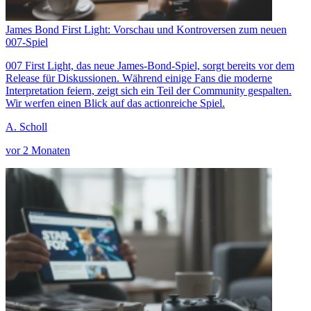
James Bond First Light: Vorschau und Kontroversen zum neuen
007-Spiel
007 First Light, das neue James-Bond-Spiel, sorgt bereits vor dem
Release für Diskussionen. Während einige Fans die moderne
Interpretation feiern, zeigt sich ein Teil der Community gespalten.
Wir werfen einen Blick auf das actionreiche Spiel.
A. Scholl
vor 2 Monaten