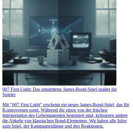
007 First Light: Das umstrittene James-Bond-Spiel spaltet die
Spieler
Mit "007 First Light" erscheint ein neues James-Bond-Spiel, das für
Kontroversen sorgt. Während die einen von der frischen
Interpretation des Geheimagenten begeistert sind, kritisieren andere
die Abkehr von klassischen Bond-Elementen. Wir haben alle Infos
zum Spiel, der Kampagnenlänge und den Reaktionen.