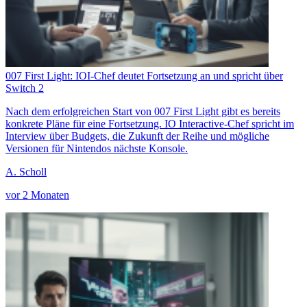
007 First Light: IOI-Chef deutet Fortsetzung an und spricht über
Switch 2
Nach dem erfolgreichen Start von 007 First Light gibt es bereits
konkrete Pläne für eine Fortsetzung. IO Interactive-Chef spricht im
Interview über Budgets, die Zukunft der Reihe und mögliche
Versionen für Nintendos nächste Konsole.
A. Scholl
vor 2 Monaten