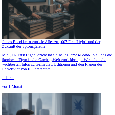
James Bond kehrt zurück: Alles zu „007 First Light“ und der
Zukunft der Spionagereihe
Mit „007 First Light“ erscheint ein neues James-Bond-Spiel, das die
ikonische Figur in die Gaming-Welt zurückbringt. Wir haben die
wichtigsten Infos zu Gameplay, Editionen und den Plänen der
Entwickler von IO Interactive.
J. Hein
vor 1 Monat