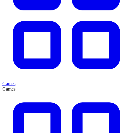
Games
Games