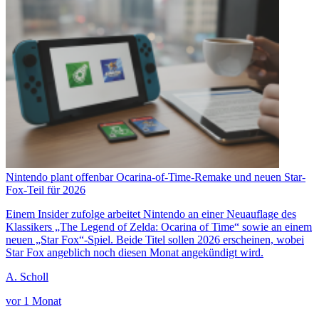
Nintendo plant offenbar Ocarina-of-Time-Remake und neuen Star-
Fox-Teil für 2026
Einem Insider zufolge arbeitet Nintendo an einer Neuauflage des
Klassikers „The Legend of Zelda: Ocarina of Time“ sowie an einem
neuen „Star Fox“-Spiel. Beide Titel sollen 2026 erscheinen, wobei
Star Fox angeblich noch diesen Monat angekündigt wird.
A. Scholl
vor 1 Monat