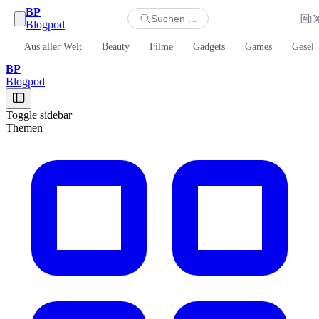
BP
Suchen ...
Blogpod
Aus aller Welt
Beauty
Filme
Gadgets
Games
Gesell
BP
Blogpod
Toggle sidebar
Themen