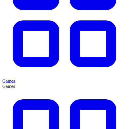
Games
Games