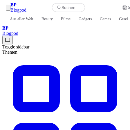
BP
Suchen ...
Blogpod
Aus aller Welt
Beauty
Filme
Gadgets
Games
Gesell
BP
Blogpod
Toggle sidebar
Themen