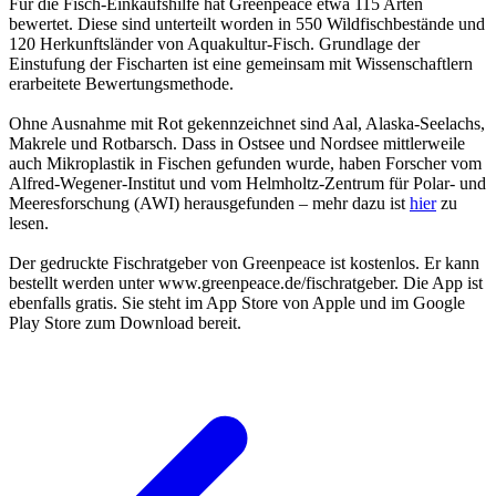
Für die Fisch-Einkaufshilfe hat Greenpeace etwa 115 Arten
bewertet. Diese sind unterteilt worden in 550 Wildfischbestände und
120 Herkunftsländer von Aquakultur-Fisch. Grundlage der
Einstufung der Fischarten ist eine gemeinsam mit Wissenschaftlern
erarbeitete Bewertungsmethode.
Ohne Ausnahme mit Rot gekennzeichnet sind Aal, Alaska-Seelachs,
Makrele und Rotbarsch. Dass in Ostsee und Nordsee mittlerweile
auch Mikroplastik in Fischen gefunden wurde, haben Forscher vom
Alfred-Wegener-Institut und vom Helmholtz-Zentrum für Polar- und
Meeresforschung (AWI) herausgefunden – mehr dazu ist
hier
zu
lesen.
Der gedruckte Fischratgeber von Greenpeace ist kostenlos. Er kann
bestellt werden unter www.greenpeace.de/fischratgeber. Die App ist
ebenfalls gratis. Sie steht im App Store von Apple und im Google
Play Store zum Download bereit.