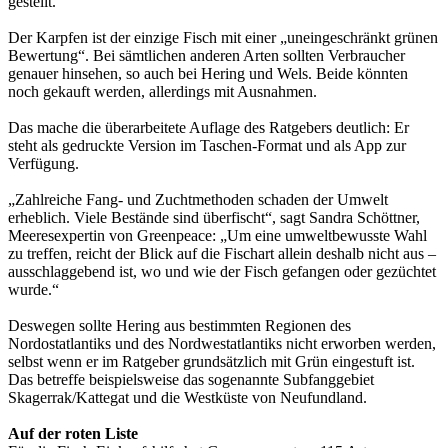
gestellt.
Der Karpfen ist der einzige Fisch mit einer „uneingeschränkt grünen
Bewertung“. Bei sämtlichen anderen Arten sollten Verbraucher
genauer hinsehen, so auch bei Hering und Wels. Beide könnten
noch gekauft werden, allerdings mit Ausnahmen.
Das mache die überarbeitete Auflage des Ratgebers deutlich: Er
steht als gedruckte Version im Taschen-Format und als App zur
Verfügung.
„Zahlreiche Fang- und Zuchtmethoden schaden der Umwelt
erheblich. Viele Bestände sind überfischt“, sagt Sandra Schöttner,
Meeresexpertin von Greenpeace: „Um eine umweltbewusste Wahl
zu treffen, reicht der Blick auf die Fischart allein deshalb nicht aus –
ausschlaggebend ist, wo und wie der Fisch gefangen oder gezüchtet
wurde.“
Deswegen sollte Hering aus bestimmten Regionen des
Nordostatlantiks und des Nordwestatlantiks nicht erworben werden,
selbst wenn er im Ratgeber grundsätzlich mit Grün eingestuft ist.
Das betreffe beispielsweise das sogenannte Subfanggebiet
Skagerrak/Kattegat und die Westküste von Neufundland.
Auf der roten Liste