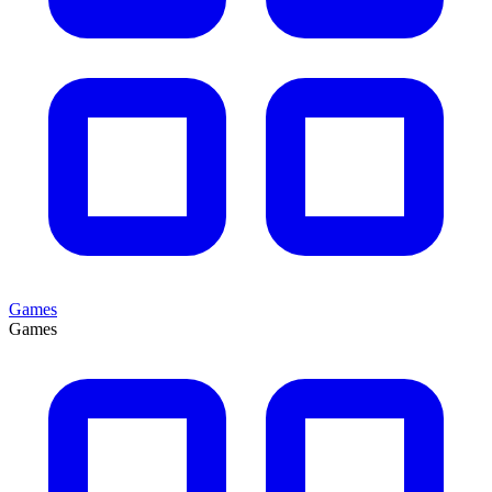
Games
Games