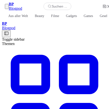
BP
Suchen ...
Blogpod
Aus aller Welt
Beauty
Filme
Gadgets
Games
Gesell
BP
Blogpod
Toggle sidebar
Themen