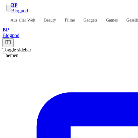
BP
Blogpod
Aus aller Welt
Beauty
Filme
Gadgets
Games
Gesell
BP
Blogpod
Toggle sidebar
Themen