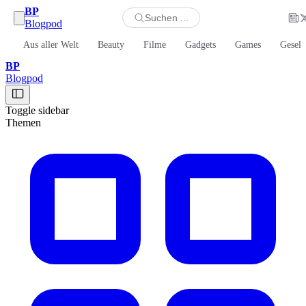
BP
Suchen ...
Blogpod
Aus aller Welt
Beauty
Filme
Gadgets
Games
Gesell
BP
Blogpod
Toggle sidebar
Themen