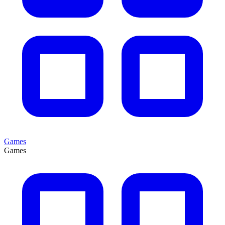
Games
Games