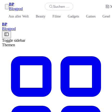
BP
Suchen ...
Blogpod
Aus aller Welt
Beauty
Filme
Gadgets
Games
Gesell
BP
Blogpod
Toggle sidebar
Themen