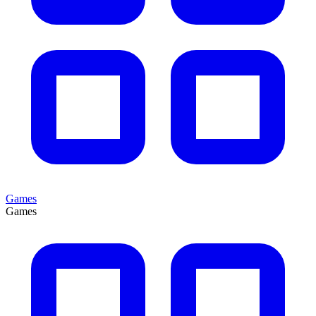
Games
Games