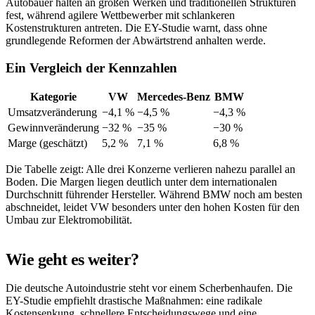
Autobauer halten an großen Werken und traditionellen Strukturen
fest, während agilere Wettbewerber mit schlankeren
Kostenstrukturen antreten. Die EY-Studie warnt, dass ohne
grundlegende Reformen der Abwärtstrend anhalten werde.
Ein Vergleich der Kennzahlen
Kategorie
VW
Mercedes-Benz
BMW
Umsatzveränderung
−4,1 %
−4,5 %
−4,3 %
Gewinnveränderung
−32 %
−35 %
−30 %
Marge (geschätzt)
5,2 %
7,1 %
6,8 %
Die Tabelle zeigt: Alle drei Konzerne verlieren nahezu parallel an
Boden. Die Margen liegen deutlich unter dem internationalen
Durchschnitt führender Hersteller. Während BMW noch am besten
abschneidet, leidet VW besonders unter den hohen Kosten für den
Umbau zur Elektromobilität.
Wie geht es weiter?
Die deutsche Autoindustrie steht vor einem Scherbenhaufen. Die
EY-Studie empfiehlt drastische Maßnahmen: eine radikale
Kostensenkung, schnellere Entscheidungswege und eine