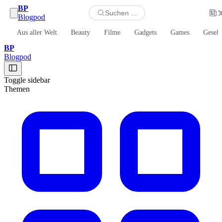
BP
Suchen ...
Blogpod
Aus aller Welt
Beauty
Filme
Gadgets
Games
Gesell
BP
Blogpod
Toggle sidebar
Themen