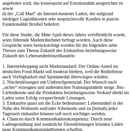
angeboten wird, das konsequent auf Emotionalität ausgerichtet ist
sowie
d) der „Call Mart“ als Internet-basierter Laden, der aufgrund
niedriger Logistikkosten sehr anspruchsvolle Kunden in puncto
Funktionalität flexibel beliefert.
Für diese Studie, die Mitte April dieses Jahres veröffentlicht wurde,
seien führende Marktteilnehmer befragt worden. Auch diese
Gespräche seien berücksichtigt worden für die folgenden zehn
Thesen zum Thema Zukunft des Einkaufens beziehungsweise
Zukunft des Lebensmitteleinzelhandels:
1. Internetshopping nicht Marktstandard: Der Online-Anteil im
deutschen Food-Markt soll moderat bleiben, weil die Bedürfnisse
nach Verfügbarkeit und Spontaneität überwiegen würden.
2. Nischenlösungen mit Umbruchpotenzial: Der Wunsch nach
„sicher“ erzeugten und authentischen Nahrungsmitteln steige. Bio-
Lieferdienste und die Produktion beziehungsweise Verkauf direkt im
Laden seien Erfolg versprechende Lösungen.
3. Einkaufen quasi um die Ecke bedeutsamer: Lebensmittel in der
Nähe des Wohnorts und/oder Arbeitsorts und zu (beinah) jeder
Tageszeit einkaufen können soll noch wichtiger werden.
4. Chancen durch Kommunikationskompetenz: Durch neue
Ladengestaltung und zusätzliche Dienstleistungen könnten Läden
neue Kommunikationsplattformen schaffen.