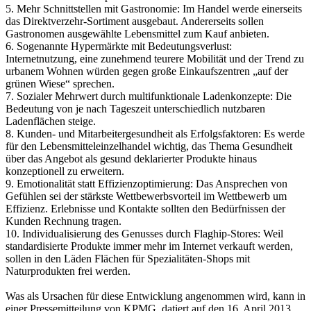
5. Mehr Schnittstellen mit Gastronomie: Im Handel werde einerseits
das Direktverzehr-Sortiment ausgebaut. Andererseits sollen
Gastronomen ausgewählte Lebensmittel zum Kauf anbieten.
6. Sogenannte Hypermärkte mit Bedeutungsverlust:
Internetnutzung, eine zunehmend teurere Mobilität und der Trend zu
urbanem Wohnen würden gegen große Einkaufszentren „auf der
grünen Wiese“ sprechen.
7. Sozialer Mehrwert durch multifunktionale Ladenkonzepte: Die
Bedeutung von je nach Tageszeit unterschiedlich nutzbaren
Ladenflächen steige.
8. Kunden- und Mitarbeitergesundheit als Erfolgsfaktoren: Es werde
für den Lebensmitteleinzelhandel wichtig, das Thema Gesundheit
über das Angebot als gesund deklarierter Produkte hinaus
konzeptionell zu erweitern.
9. Emotionalität statt Effizienzoptimierung: Das Ansprechen von
Gefühlen sei der stärkste Wettbewerbsvorteil im Wettbewerb um
Effizienz. Erlebnisse und Kontakte sollten den Bedürfnissen der
Kunden Rechnung tragen.
10. Individualisierung des Genusses durch Flaghip-Stores: Weil
standardisierte Produkte immer mehr im Internet verkauft werden,
sollen in den Läden Flächen für Spezialitäten-Shops mit
Naturprodukten frei werden.
Was als Ursachen für diese Entwicklung angenommen wird, kann in
einer Pressemitteilung von KPMG, datiert auf den 16. April 2013,