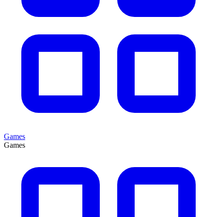
Games
Games