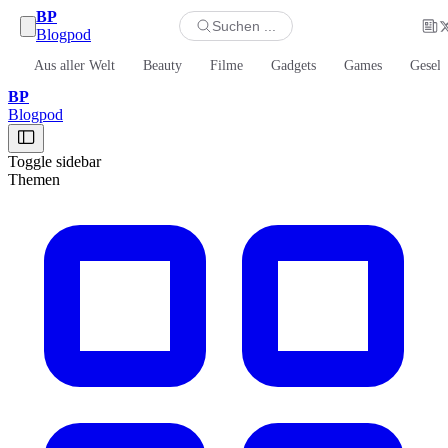
BP
Suchen ...
Blogpod
Aus aller Welt
Beauty
Filme
Gadgets
Games
Gesell
BP
Blogpod
Toggle sidebar
Themen