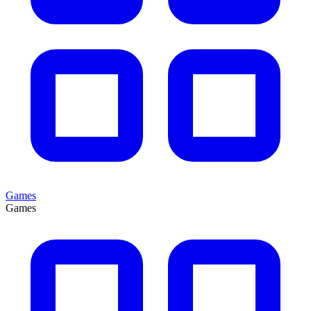
Games
Games