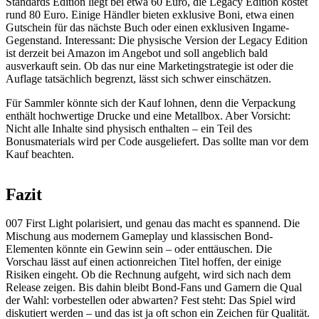
Standards Edition liegt bei etwa 60 Euro, die Legacy Edition kostet
rund 80 Euro. Einige Händler bieten exklusive Boni, etwa einen
Gutschein für das nächste Buch oder einen exklusiven Ingame-
Gegenstand. Interessant: Die physische Version der Legacy Edition
ist derzeit bei Amazon im Angebot und soll angeblich bald
ausverkauft sein. Ob das nur eine Marketingstrategie ist oder die
Auflage tatsächlich begrenzt, lässt sich schwer einschätzen.
Für Sammler könnte sich der Kauf lohnen, denn die Verpackung
enthält hochwertige Drucke und eine Metallbox. Aber Vorsicht:
Nicht alle Inhalte sind physisch enthalten – ein Teil des
Bonusmaterials wird per Code ausgeliefert. Das sollte man vor dem
Kauf beachten.
Fazit
007 First Light polarisiert, und genau das macht es spannend. Die
Mischung aus modernem Gameplay und klassischen Bond-
Elementen könnte ein Gewinn sein – oder enttäuschen. Die
Vorschau lässt auf einen actionreichen Titel hoffen, der einige
Risiken eingeht. Ob die Rechnung aufgeht, wird sich nach dem
Release zeigen. Bis dahin bleibt Bond-Fans und Gamern die Qual
der Wahl: vorbestellen oder abwarten? Fest steht: Das Spiel wird
diskutiert werden – und das ist ja oft schon ein Zeichen für Qualität.