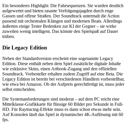
Ein besonderes Highlight: Die Fahrsequenzen. Sie wurden deutlich
aufgewertet und bieten rasante Verfolgungsjagden durch enge
Gassen und offene Straßen. Der Soundtrack untermalt die Action
passend mit orchestralen Klängen und modernen Beats. Allerdings
äußerten einige Tester Bedenken zur KI der Gegner – sie wirke
zuweilen wenig intelligent. Das könnte den Spielspaß auf Dauer
trüben.
Die Legacy Edition
Neben der Standardversion erscheint eine sogenannte Legacy
Edition. Diese enthält neben dem Spiel zusätzliche digitale Inhalte
wie exklusive Skins, einen Artbook-Zugang und den offiziellen
Soundtrack. Vorbesteller erhalten zudem Zugriff auf eine Beta. Die
Legacy Edition ist bereits bei verschiedenen Händlern vorbestellbar,
wie etwa bei Amazon. Ob der Aufpreis gerechtfertigt ist, muss jeder
selbst entscheiden.
Die Systemanforderungen sind moderat – auf dem PC reicht eine
Mittelklasse-Grafikkarte für flüssige 60 Bilder pro Sekunde in Full-
HD. Für Raytracing-Effekte muss es dann schon etwas mehr sein.
Auf Konsolen läuft das Spiel in dynamischer 4K-Auflösung mit 60
fps.