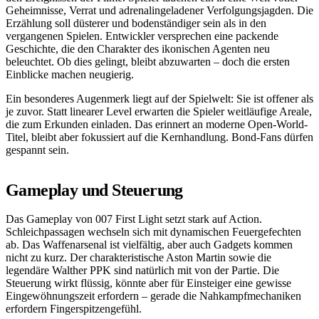
Geheimnisse, Verrat und adrenalingeladener Verfolgungsjagden. Die
Erzählung soll düsterer und bodenständiger sein als in den
vergangenen Spielen. Entwickler versprechen eine packende
Geschichte, die den Charakter des ikonischen Agenten neu
beleuchtet. Ob dies gelingt, bleibt abzuwarten – doch die ersten
Einblicke machen neugierig.
Ein besonderes Augenmerk liegt auf der Spielwelt: Sie ist offener als
je zuvor. Statt linearer Level erwarten die Spieler weitläufige Areale,
die zum Erkunden einladen. Das erinnert an moderne Open-World-
Titel, bleibt aber fokussiert auf die Kernhandlung. Bond-Fans dürfen
gespannt sein.
Gameplay und Steuerung
Das Gameplay von 007 First Light setzt stark auf Action.
Schleichpassagen wechseln sich mit dynamischen Feuergefechten
ab. Das Waffenarsenal ist vielfältig, aber auch Gadgets kommen
nicht zu kurz. Der charakteristische Aston Martin sowie die
legendäre Walther PPK sind natürlich mit von der Partie. Die
Steuerung wirkt flüssig, könnte aber für Einsteiger eine gewisse
Eingewöhnungszeit erfordern – gerade die Nahkampfmechaniken
erfordern Fingerspitzengefühl.