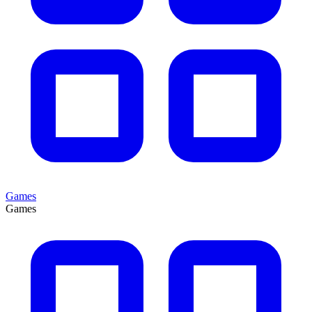
Games
Games