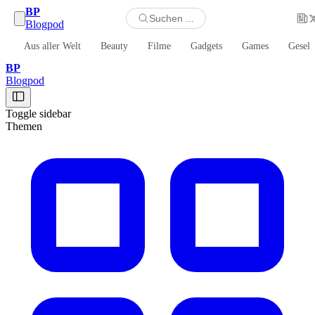
BP
Suchen ...
Blogpod
Aus aller Welt
Beauty
Filme
Gadgets
Games
Gesell
BP
Blogpod
Toggle sidebar
Themen