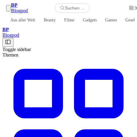
BP
Suchen ...
Blogpod
Aus aller Welt
Beauty
Filme
Gadgets
Games
Gesell
BP
Blogpod
Toggle sidebar
Themen