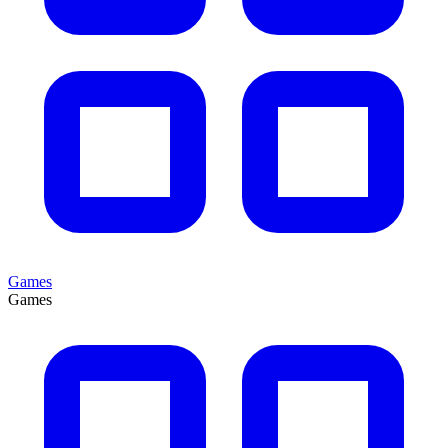
Games
Games