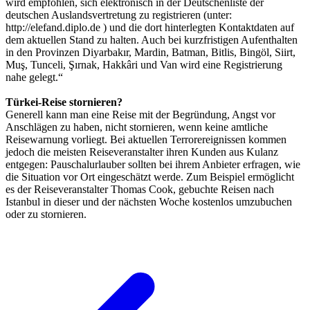
wird empfohlen, sich elektronisch in der Deutschenliste der
deutschen Auslandsvertretung zu registrieren (unter:
http://elefand.diplo.de ) und die dort hinterlegten Kontaktdaten auf
dem aktuellen Stand zu halten. Auch bei kurzfristigen Aufenthalten
in den Provinzen Diyarbakır, Mardin, Batman, Bitlis, Bingöl, Siirt,
Muş, Tunceli, Şırnak, Hakkâri und Van wird eine Registrierung
nahe gelegt.“
Türkei-Reise stornieren?
Generell kann man eine Reise mit der Begründung, Angst vor
Anschlägen zu haben, nicht stornieren, wenn keine amtliche
Reisewarnung vorliegt. Bei aktuellen Terrorereignissen kommen
jedoch die meisten Reiseveranstalter ihren Kunden aus Kulanz
entgegen: Pauschalurlauber sollten bei ihrem Anbieter erfragen, wie
die Situation vor Ort eingeschätzt werde. Zum Beispiel ermöglicht
es der Reiseveranstalter Thomas Cook, gebuchte Reisen nach
Istanbul in dieser und der nächsten Woche kostenlos umzubuchen
oder zu stornieren.