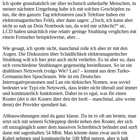
Ich spotte grundsätzlich nie über technisch unbedarfte Menschen, in
meiner nächsten Umgebung habe ich mit solchen Geschöpfen zu
tun, die den ganzen Tag telefonieren (auch Telefone haben ein
elektromagnetisches Feld), aber dann sagen: „Ooch, ich kann aber
nicht so nah an Dein Notebook ran, da wird mir schlecht?“ sic.
LCD haben tatsächlich eine relativ geringe Strahlung verglichen mit
einem Fernseher beispielsweise, aber…
Wie gesagt, ich spotte nicht, manchmal rolle ich aber irr mit den
Augen. Die Diskussion über Schädlichkeit elektromagnetischer
Strahlung will ich hier jetzt auch nicht vertiefen. Es ist aber so, dass
sich verschiedene Strahlungen gegenseitig beeinflussen. So ist ein
drahtloses Netzwerk (vulgo Wie? Lan? – kommt aus dem Turko-
Germanischen Sprachraum. Wie ist ein Deutsches
Interrogativpronomen und Lan ein türkisches Nomen, was soviel
bedeutet wie Typ) ein Netzwerk, dass leider nicht überall und immer
und kontinuierlich funktioniert. Dabei ist es egal, was für einen
Router (det is der Kasten über den det looft – manchmal, also wenn
denn) der Provider spendiert hat.
Altbauwohnungen sind da ganz klasse. Da ist es oft am besten, man
setzt sich mit seinem Schlepptop direkt neben den Router, der sich
oft unzugänglich unter dem massiven Schreibtisch befindet und surft
dann mit sagenhaften 54 Mbit. Man könnte dann zwar auch ein
Kabel nehmen und kontinuierliche 100 Mbit nutzen, aber is halt