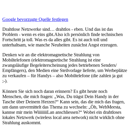
Google bevorzugte Quelle festlegen
Drahtlose Netzwerke sind… drahtlos - eben. Und das ist das
Problem - wenn es eins gibt.Also ich persönlich finde technischen
Fortschritt ja toll. Was es da alles gibt. Es ist auch toll und
unterhaltsam, wie manche Neuheiten zunächst Angst erzeugen.
Denken wir an die elektromagnetische Strahlung von
Mobiltelefonen (elektromagnetische Strahlung ist eine
zwangsläufige Begeleiterscheinung jedes betriebenen Senders/
Empfängers), den Medien eine Steilvorlage lieferte, um Werbeplätze
zu verkaufen – für Handys – also Mobiltelefone (die zahlen ja gut
;-).
Können Sie sich noch daran erinnern? Es gibt heute noch
Menschen, die mich fragen: „Was, Du trägst Dein Handy in der
Tasche über Deinem Herzen?“ Kann sein, das die mich das fragen,
um dann unvermittelt das Thema zu wechseln: „Öh, WebMeesta,
kannse mir mein WiiiiiiiiLan anschliessen?“ Wobei ein drahtloses
lokales Netzwerk (wireless local area network) nicht wirklich ohne
Strahlung auskommt.