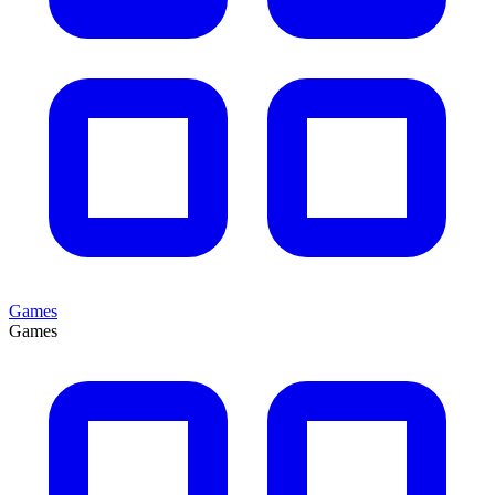
Games
Games