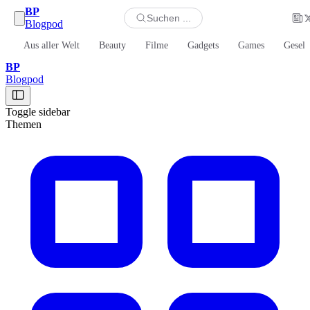
BP
Suchen ...
Blogpod
Aus aller Welt
Beauty
Filme
Gadgets
Games
Gesell
BP
Blogpod
Toggle sidebar
Themen