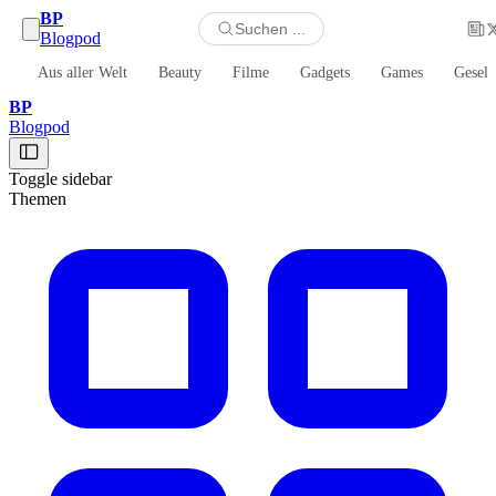
BP
Suchen ...
Blogpod
Aus aller Welt
Beauty
Filme
Gadgets
Games
Gesell
BP
Blogpod
Toggle sidebar
Themen