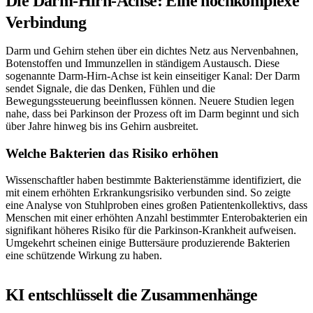
Die Darm-Hirn-Achse: Eine hochkomplexe
Verbindung
Darm und Gehirn stehen über ein dichtes Netz aus Nervenbahnen,
Botenstoffen und Immunzellen in ständigem Austausch. Diese
sogenannte Darm-Hirn-Achse ist kein einseitiger Kanal: Der Darm
sendet Signale, die das Denken, Fühlen und die
Bewegungssteuerung beeinflussen können. Neuere Studien legen
nahe, dass bei Parkinson der Prozess oft im Darm beginnt und sich
über Jahre hinweg bis ins Gehirn ausbreitet.
Welche Bakterien das Risiko erhöhen
Wissenschaftler haben bestimmte Bakterienstämme identifiziert, die
mit einem erhöhten Erkrankungsrisiko verbunden sind. So zeigte
eine Analyse von Stuhlproben eines großen Patientenkollektivs, dass
Menschen mit einer erhöhten Anzahl bestimmter Enterobakterien ein
signifikant höheres Risiko für die Parkinson-Krankheit aufweisen.
Umgekehrt scheinen einige Buttersäure produzierende Bakterien
eine schützende Wirkung zu haben.
KI entschlüsselt die Zusammenhänge