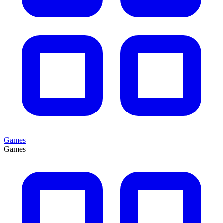
Games
Games