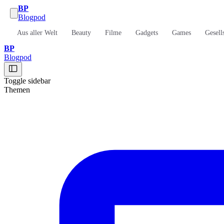
BP
Blogpod
Aus aller Welt
Beauty
Filme
Gadgets
Games
Gesell
BP
Blogpod
Toggle sidebar
Themen