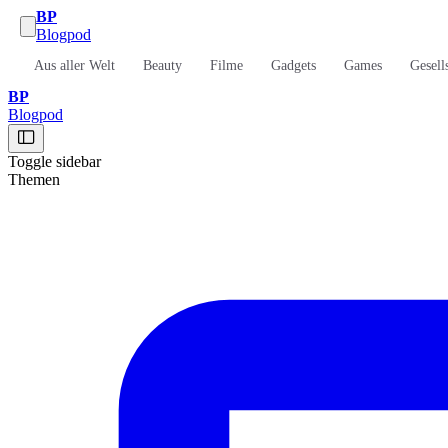
BP
Blogpod
Aus aller Welt
Beauty
Filme
Gadgets
Games
Gesell
BP
Blogpod
Toggle sidebar
Themen