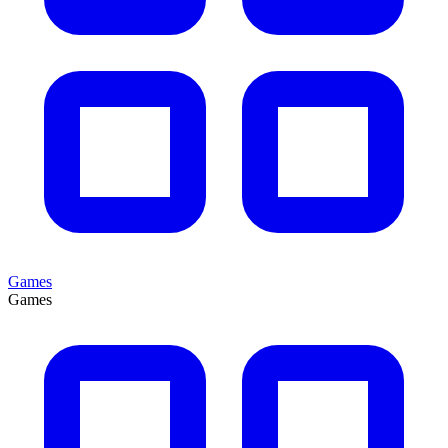
Games
Games