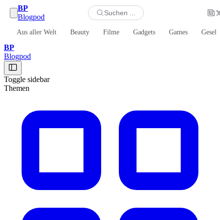
BP
Suchen ...
Blogpod
Aus aller Welt
Beauty
Filme
Gadgets
Games
Gesell
BP
Blogpod
Toggle sidebar
Themen