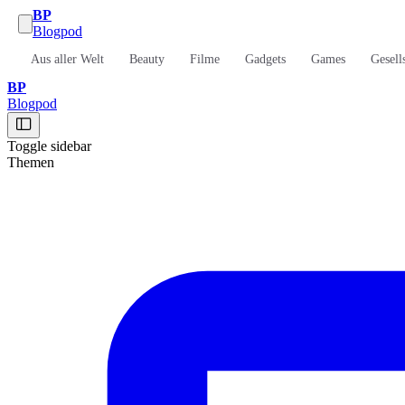
BP
Blogpod
Aus aller Welt
Beauty
Filme
Gadgets
Games
Gesell
BP
Blogpod
Toggle sidebar
Themen