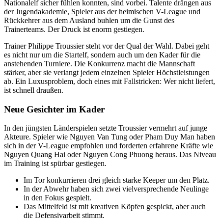
Nationalelf sicher fühlen konnten, sind vorbei. Talente drängen aus
der Jugendakademie, Spieler aus der heimischen V-League und
Rückkehrer aus dem Ausland buhlen um die Gunst des
Trainerteams. Der Druck ist enorm gestiegen.
Trainer Philippe Troussier steht vor der Qual der Wahl. Dabei geht
es nicht nur um die Startelf, sondern auch um den Kader für die
anstehenden Turniere. Die Konkurrenz macht die Mannschaft
stärker, aber sie verlangt jedem einzelnen Spieler Höchstleistungen
ab. Ein Luxusproblem, doch eines mit Fallstricken: Wer nicht liefert,
ist schnell draußen.
Neue Gesichter im Kader
In den jüngsten Länderspielen setzte Troussier vermehrt auf junge
Akteure. Spieler wie Nguyen Van Tung oder Pham Duy Man haben
sich in der V-League empfohlen und forderten erfahrene Kräfte wie
Nguyen Quang Hai oder Nguyen Cong Phuong heraus. Das Niveau
im Training ist spürbar gestiegen.
Im Tor konkurrieren drei gleich starke Keeper um den Platz.
In der Abwehr haben sich zwei vielversprechende Neulinge
in den Fokus gespielt.
Das Mittelfeld ist mit kreativen Köpfen gespickt, aber auch
die Defensivarbeit stimmt.