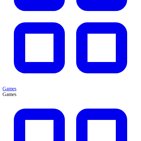
Games
Games