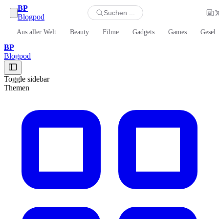
BP
Suchen ...
Blogpod
Aus aller Welt
Beauty
Filme
Gadgets
Games
Gesell
BP
Blogpod
Toggle sidebar
Themen