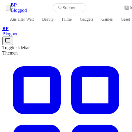
BP
Suchen ...
Blogpod
Aus aller Welt
Beauty
Filme
Gadgets
Games
Gesell
BP
Blogpod
Toggle sidebar
Themen