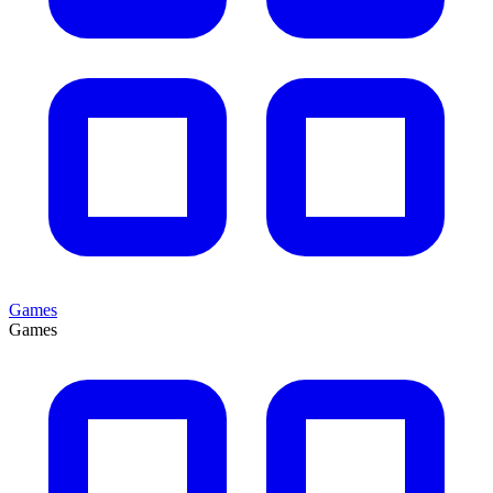
Games
Games