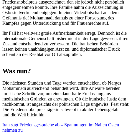
Friedensnobelpreis ausgezeichnet, den sie jedoch nicht persönlich
entgegennehmen konnte. Ihre Familie nahm die Auszeichnung in
Oslo stellvertretend entgegen. In einer Videobotschaft aus dem
Gefängnis rief Mohammadi damals zu einer Fortsetzung des
Kampfes gegen Unterdrückung und für Frauenrechte auf.
Ihr Fall hat weltweit große Aufmerksamkeit erregt. Dennoch ist die
internationale Gemeinschaft bisher nicht in der Lage gewesen, ihren
Zustand entscheidend zu verbessern. Die iranischen Behörden
lassen keinen unabhängigen Arzt zu, und diplomatischer Druck
scheint an der Realität vor Ort abzuprallen.
Was nun?
Die nächsten Stunden und Tage werden entscheiden, ob Narges
Mohammadi ausreichend behandelt wird. Ihre Anwälte bereiten
juristische Schritte vor, um eine dauerhafte Freilassung aus
medizinischen Gründen zu erzwingen. Ob die iranische Justiz dem
nachkommt, ist angesichts der politischen Lage ungewiss. Fest steht:
Die Friedensnobelpreisträgerin schwebt in akuter Lebensgefahr –
und die Welt blickt hin.
Iran sagt Friedensgespräche ab – Spannungen im Nahen Osten
nehmen zu