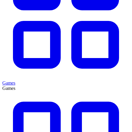
Games
Games