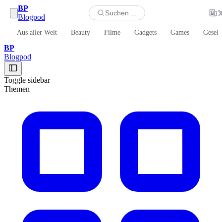
BP
Suchen ...
Blogpod
Aus aller Welt
Beauty
Filme
Gadgets
Games
Gesell
BP
Blogpod
Toggle sidebar
Themen