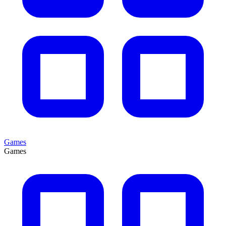
Games
Games