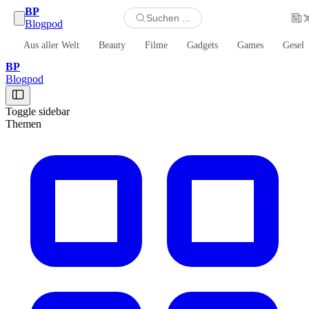
BP
Suchen ...
Blogpod
Aus aller Welt
Beauty
Filme
Gadgets
Games
Gesell
BP
Blogpod
Toggle sidebar
Themen