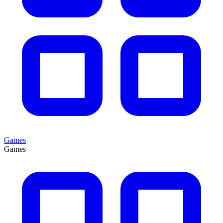
Games
Games