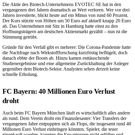
Die Aktie des Biotech-Unternehmens EVOTEC SE hat in den
vergangenen drei Jahren dramatisch an Wert verloren. Wer vor drei
Jahren investierte, blickt heute auf ein Minus von rund 60 Prozent.
Der Kurs stürzte von Höhen um 50 Euro auf aktuell knapp 20 Euro
ab. Das Unternehmen mit Sitz in Hamburg hatte einst zu den
Hoffnungsträgern am deutschen Aktienmarkt gezählt – nun ist die
Stimmung getrübt.
Gründe für den Verfall gibt es mehrere: Die Corona-Pandemie hatte
die Nachfrage nach Wirkstoffforschung kurzfristig beflügelt, doch
danach ebbte der Boom ab. Hinzu kamen enttäuschende
Studienergebnisse und eine allgemeine Zurückhaltung der Anleger
gegenüber dem Biotech-Sektor. Analysten sehen derzeit keine
schnelle Erholung.
FC Bayern: 40 Millionen Euro Verlust
droht
Auch beim FC Bayern München läuft es wirtschaftlich alles andere
als rund. Dem Verein droht ein Finanzdesaster: Vier Transfers der
vergangenen Jahre entpuppten sich als Flops, die insgesamt rund 40
Millionen Euro Verlust einbringen könnten. Spieler, die teuer
eingekauft wurden, konnten die Erwartungen nicht erfüllen und