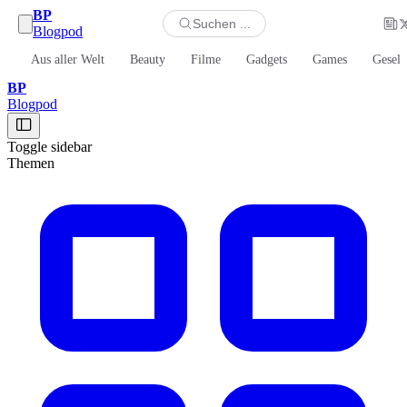
BP
Suchen ...
Blogpod
Aus aller Welt
Beauty
Filme
Gadgets
Games
Gesell
BP
Blogpod
Toggle sidebar
Themen