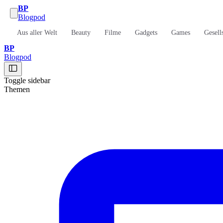
BP
Blogpod
Aus aller Welt
Beauty
Filme
Gadgets
Games
Gesell
BP
Blogpod
Toggle sidebar
Themen