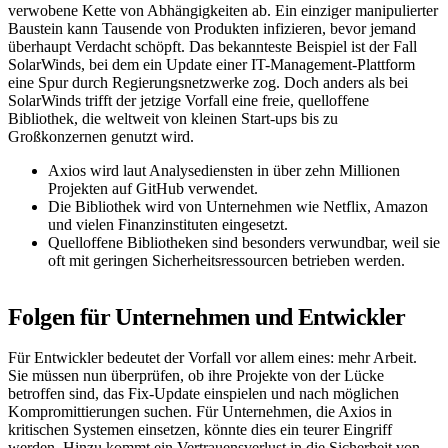
verwobene Kette von Abhängigkeiten ab. Ein einziger manipulierter
Baustein kann Tausende von Produkten infizieren, bevor jemand
überhaupt Verdacht schöpft. Das bekannteste Beispiel ist der Fall
SolarWinds, bei dem ein Update einer IT-Management-Plattform
eine Spur durch Regierungsnetzwerke zog. Doch anders als bei
SolarWinds trifft der jetzige Vorfall eine freie, quelloffene
Bibliothek, die weltweit von kleinen Start-ups bis zu
Großkonzernen genutzt wird.
Axios wird laut Analysediensten in über zehn Millionen
Projekten auf GitHub verwendet.
Die Bibliothek wird von Unternehmen wie Netflix, Amazon
und vielen Finanzinstituten eingesetzt.
Quelloffene Bibliotheken sind besonders verwundbar, weil sie
oft mit geringen Sicherheitsressourcen betrieben werden.
Folgen für Unternehmen und Entwickler
Für Entwickler bedeutet der Vorfall vor allem eines: mehr Arbeit.
Sie müssen nun überprüfen, ob ihre Projekte von der Lücke
betroffen sind, das Fix-Update einspielen und nach möglichen
Kompromittierungen suchen. Für Unternehmen, die Axios in
kritischen Systemen einsetzen, könnte dies ein teurer Eingriff
werden. Hinzu kommt ein Vertrauensverlust in die Sicherheit von