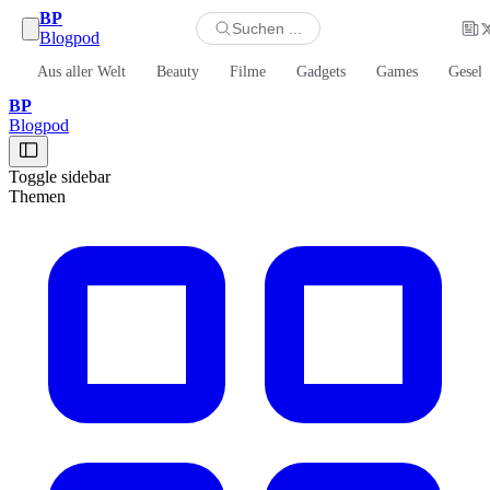
BP
Suchen ...
Blogpod
Aus aller Welt
Beauty
Filme
Gadgets
Games
Gesell
BP
Blogpod
Toggle sidebar
Themen