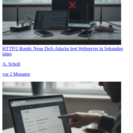
HTTP/2 Bomb: Neue DoS-Attacke legt Webserver in Sekunden
lahm
A. Scholl
vor 2 Monaten