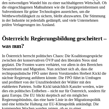
den notwendigen Wandel hin zu einer nachhaltigeren Wirtschaft. Ob
die eingeschlagenen Maßnahmen wie die Energiepreisbremsen und
Subventionen für grüne Technologien ausreichen, um die
Wettbewerbsfähigkeit zu sichern, bleibt abzuwarten. Die Stimmung
in der Industrie ist jedenfalls gedämpft, und viele Unternehmen
prüfen Verlagerungen ins Ausland.
Österreich: Regierungsbildung gescheitert –
was nun?
In Österreich herrscht politisches Chaos: Die Koalitionsgespräche
zwischen der konservativen ÖVP und den liberalen Neos sind
geplatzt. Die Fronten waren verhärtet, vor allem in den Bereichen
Steuerreform und Migration. Nun zeichnet sich ab, dass die
rechtspopulistische FPÖ unter ihrem Vorsitzenden Herbert Kickl die
nächste Regierung anführen könnte. Die FPÖ führt in Umfragen
und profitiert von der Unzufriedenheit der Wähler mit den
etablierten Parteien. Sollte Kickl tatsächlich Kanzler werden, wäre
dies ein politisches Erdbeben – nicht nur für Österreich, sondern für
ganz Europa. Die EU blickt skeptisch auf ein mögliches
Regierungsbündnis, das eine harte Linie in der Migrationspolitik
und eine kritische Haltung zur EU-Klimapolitik ankündigt. Die
kommenden Wochen werden zeigen, ob es zu einer