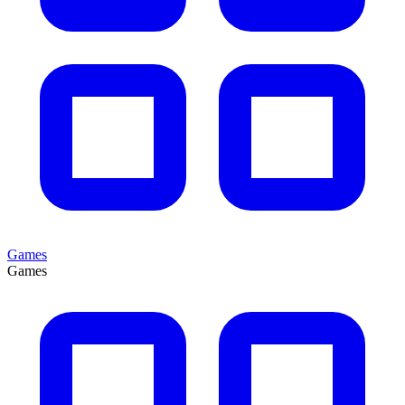
Games
Games