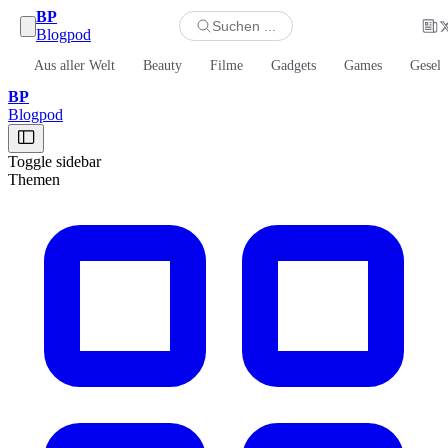
BP
Suchen ...
Blogpod
Aus aller Welt
Beauty
Filme
Gadgets
Games
Gesell
BP
Blogpod
Toggle sidebar
Themen