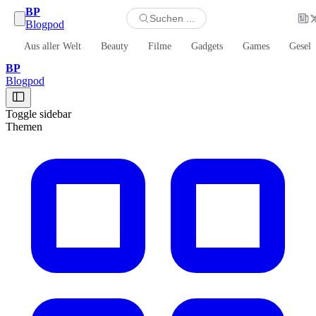
BP
Suchen ...
Blogpod
Aus aller Welt
Beauty
Filme
Gadgets
Games
Gesell
BP
Blogpod
Toggle sidebar
Themen