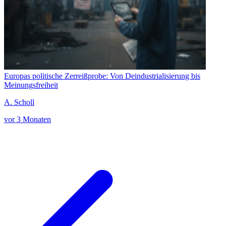
Europas politische Zerreißprobe: Von Deindustrialisierung bis
Meinungsfreiheit
A. Scholl
vor 3 Monaten