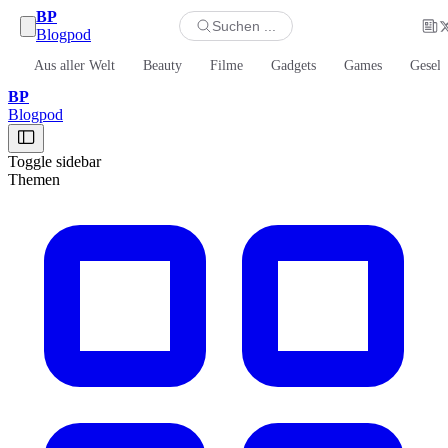
BP
Suchen ...
Blogpod
Aus aller Welt
Beauty
Filme
Gadgets
Games
Gesell
BP
Blogpod
Toggle sidebar
Themen