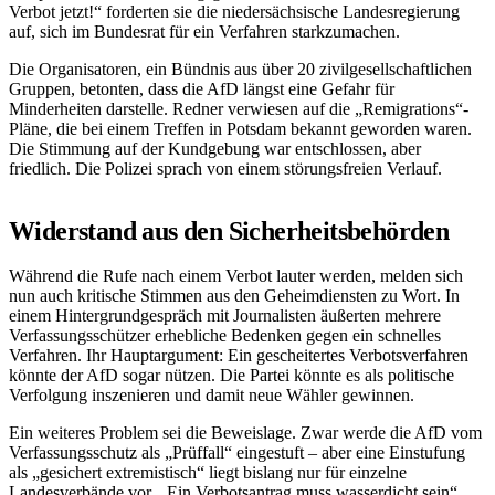
Verbot jetzt!“ forderten sie die niedersächsische Landesregierung
auf, sich im Bundesrat für ein Verfahren starkzumachen.
Die Organisatoren, ein Bündnis aus über 20 zivilgesellschaftlichen
Gruppen, betonten, dass die AfD längst eine Gefahr für
Minderheiten darstelle. Redner verwiesen auf die „Remigrations“-
Pläne, die bei einem Treffen in Potsdam bekannt geworden waren.
Die Stimmung auf der Kundgebung war entschlossen, aber
friedlich. Die Polizei sprach von einem störungsfreien Verlauf.
Widerstand aus den Sicherheitsbehörden
Während die Rufe nach einem Verbot lauter werden, melden sich
nun auch kritische Stimmen aus den Geheimdiensten zu Wort. In
einem Hintergrundgespräch mit Journalisten äußerten mehrere
Verfassungsschützer erhebliche Bedenken gegen ein schnelles
Verfahren. Ihr Hauptargument: Ein gescheitertes Verbotsverfahren
könnte der AfD sogar nützen. Die Partei könnte es als politische
Verfolgung inszenieren und damit neue Wähler gewinnen.
Ein weiteres Problem sei die Beweislage. Zwar werde die AfD vom
Verfassungsschutz als „Prüffall“ eingestuft – aber eine Einstufung
als „gesichert extremistisch“ liegt bislang nur für einzelne
Landesverbände vor. „Ein Verbotsantrag muss wasserdicht sein“,