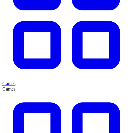
Games
Games