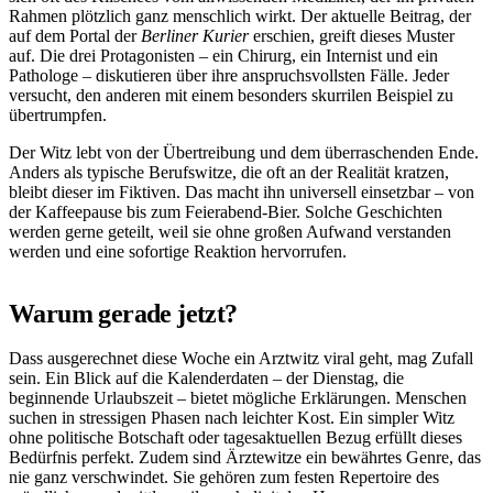
Rahmen plötzlich ganz menschlich wirkt. Der aktuelle Beitrag, der
auf dem Portal der
Berliner Kurier
erschien, greift dieses Muster
auf. Die drei Protagonisten – ein Chirurg, ein Internist und ein
Pathologe – diskutieren über ihre anspruchsvollsten Fälle. Jeder
versucht, den anderen mit einem besonders skurrilen Beispiel zu
übertrumpfen.
Der Witz lebt von der Übertreibung und dem überraschenden Ende.
Anders als typische Berufswitze, die oft an der Realität kratzen,
bleibt dieser im Fiktiven. Das macht ihn universell einsetzbar – von
der Kaffeepause bis zum Feierabend-Bier. Solche Geschichten
werden gerne geteilt, weil sie ohne großen Aufwand verstanden
werden und eine sofortige Reaktion hervorrufen.
Warum gerade jetzt?
Dass ausgerechnet diese Woche ein Arztwitz viral geht, mag Zufall
sein. Ein Blick auf die Kalenderdaten – der Dienstag, die
beginnende Urlaubszeit – bietet mögliche Erklärungen. Menschen
suchen in stressigen Phasen nach leichter Kost. Ein simpler Witz
ohne politische Botschaft oder tagesaktuellen Bezug erfüllt dieses
Bedürfnis perfekt. Zudem sind Ärztewitze ein bewährtes Genre, das
nie ganz verschwindet. Sie gehören zum festen Repertoire des