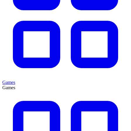
Games
Games