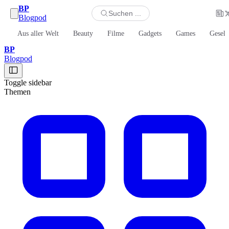
BP
Suchen ...
Blogpod
Aus aller Welt
Beauty
Filme
Gadgets
Games
Gesell
BP
Blogpod
Toggle sidebar
Themen